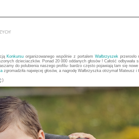
ZYCH’
ycją
Konkursu
organizowanego wspólnie z portalem
Wałbrzyszek
przerosło 
szonych dzieciaczków. Ponad 20 000 oddanych głosów ! Całość odbywała się
raszamy do polubienia naszego profilu- bardzo często pojawiają tam się nowe
ja
zgromadziła najwięcej głosów, a nagrodę Wałbrzyszka otrzymał Mateusz i t
m