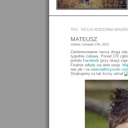
Profile Picture
TAG: ‘SESJA RODZINNA WAŁBR
MATEUSZ
sobota, Listopad 17th, 2012
Zainteresowanie naszą drugą ed
tygodnie zabawy. Ponad 170 zgło
portalu
Facebook
(przy okazji zap
Finalnie odbyły się dwie sesje.
Ma
nas jak i na
www.walbrzyszek.co
Dziękujemy za tak liczny udział