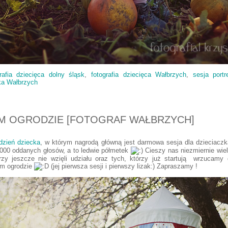
grafia dziecięca dolny śląsk
,
fotografia dziecięca Wałbrzych
,
sesja port
ka Wałbrzych
M OGRODZIE [FOTOGRAF WAŁBRZYCH]
dzień dziecka
, w którym nagrodą główną jest darmowa sesja dla dzieciacz
000 oddanych głosów, a to ledwie półmetek
Cieszy nas niezmiernie wiel
zy jeszcze nie wzięli udziału oraz tych, którzy już startują wrzucamy d
ym ogrodzie
(jej pierwsza sesji i pierwszy lizak:) Zapraszamy !