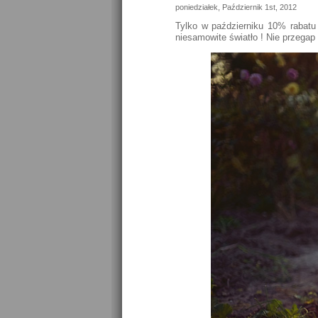
poniedziałek, Październik 1st, 2012
Tylko w październiku 10% rabatu 
niesamowite światło ! Nie przegap