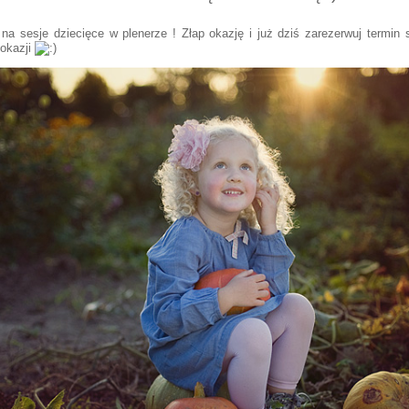
na sesje dziecięce w plenerze ! Złap okazję i już dziś zarezerwuj termin 
 okazji