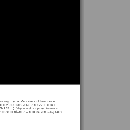
aszego życia. Reportaże ślubne, sesje
cielibyście skorzystać z naszych usług
KONTAKT :) Zdjęcia wykonujemy głównie w
dzo często również w najdalszych zakątkach