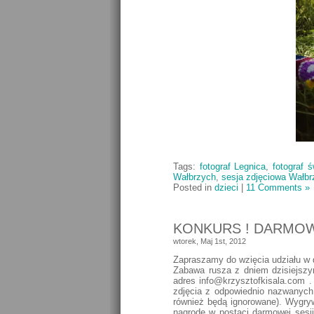
Tags:
fotograf Legnica
,
fotograf ś
Wałbrzych
,
sesja zdjęciowa Wałbr
Posted in
dzieci
|
11 Comments »
KONKURS ! DARMOWA
wtorek, Maj 1st, 2012
Zapraszamy do wzięcia udziału w 
Zabawa rusza z dniem dzisiejszy
adres info@krzysztofkisala.co
zdjęcia z odpowiednio nazwanych i
również będą ignorowane). Wygry
nagrodę w postaci darmowej sesji