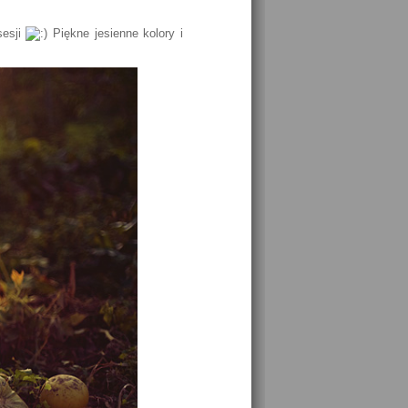
sesji
Piękne jesienne kolory i