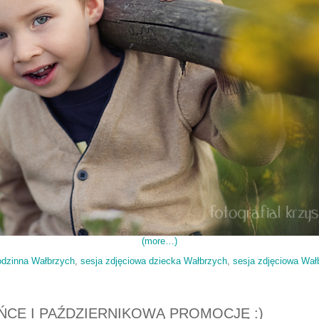
(more…)
odzinna Wałbrzych
,
sesja zdjęciowa dziecka Wałbrzych
,
sesja zdjęciowa Wał
ŃCE I PAŹDZIERNIKOWĄ PROMOCJĘ :)