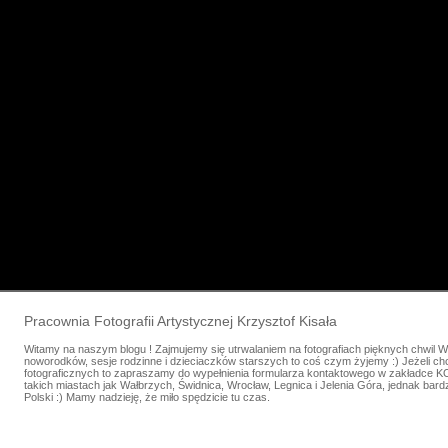
Pracownia Fotografii Artystycznej Krzysztof Kisała
Witamy na naszym blogu ! Zajmujemy się utrwalaniem na fotografiach pięknych chwil W
noworodków, sesje rodzinne i dzieciaczków starszych to coś czym żyjemy :) Jeżeli ch
fotograficznych to zapraszamy do wypełnienia formularza kontaktowego w zakładce 
takich miastach jak Wałbrzych, Świdnica, Wrocław, Legnica i Jelenia Góra, jednak bar
Polski :) Mamy nadzieję, że miło spędzicie tu czas.