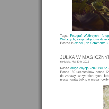
Tags:
Fotograf Wałbrzych
,
foto
Wałbrzych
,
sesja zdjęciowa dziec
Posted in
dzieci
|
No Comments »
JULKA W MAGICZNY
niedziela, Maj 13th, 2012
Nasza
druga edycja konkursu na 
Ponad 130 uczestników, ponad 12
do zabawy wszystkich tych, któr
niesamowitą Julką, w niesamowit