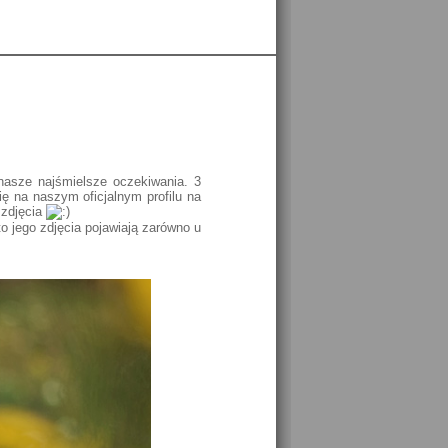
nasze najśmielsze oczekiwania. 3
 na naszym oficjalnym profilu na
 zdjęcia
o jego zdjęcia pojawiają zarówno u