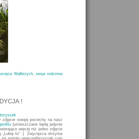
ziecięca Wałbrzych
,
sesja rodzinna
DYCJA !
brzyszek
 zdjęcie swojej pociechy na nasz
rofilu
(umieszczane będą jedynie
wierające więcej niż jedno zdjęcie
 „Lubię to” :) Zwycięzca otrzyma
 i na portalu www.walbrzyszek.com