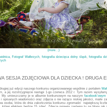
(more…)
widnica
,
Fotograf Wałbrzych
,
fotografia dziecięca dolny śląsk
,
fotografia d
zych
 SESJA ZDJĘCIOWA DLA DZIECKA ! DRUGA E
drugiej już edycji naszego konkursu organizowanego wspólnie z portalem
Wał
m, a jej rozstrzygnięcie nastąpi 1-go czerwca 2012 r. Tym razem wysyłamy
m . My umieszczamy je w albumie konkursowym na naszym
facebook’owym p
 opisanych wiadomości oraz zdjęcia o nie rażąco niskiej jakości, maile za
wa osoba, która do dnia zakończenia konkursu zgromadzi największą liczbę
, której efektem będzie 15 zdjęć. Zdjęcia pojawią zarówno tu na blogu jak