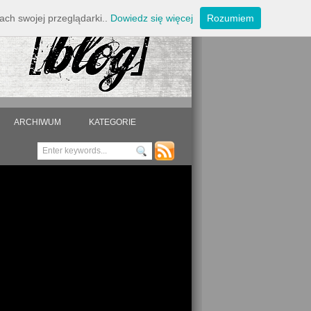
ach swojej przeglądarki..
Dowiedz się więcej
Rozumiem
ARCHIWUM
KATEGORIE