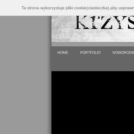
Ta strona wykorzystuje pliki cookie(ciasteczka),aby uspraw
HOME
PORTFOLIO
NOWORODK